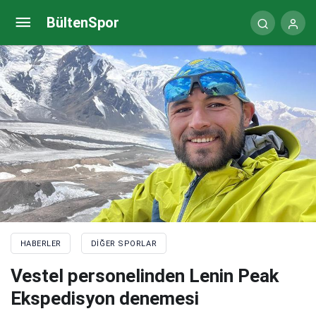
Ayça Fidanoğlu, Slovakya’da işini şansa bırakmadı
BültenSpor
HABERLER
DIĞER SPORLAR
Vestel personelinden Lenin Peak
Ekspedisyon denemesi