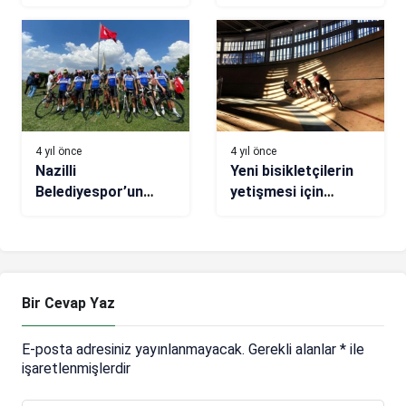
yüzler, yeni nefesler
Durmuş: “Kendine
arıyoruz
inanan her engeli
aşar”
4 yıl önce
4 yıl önce
Nazilli
Yeni bisikletçilerin
Belediyespor’un
yetişmesi için
bisiklet takımından
veledromlara ağırlık
kurtuluş turu
verilecek
Bir Cevap Yaz
E-posta adresiniz yayınlanmayacak.
Gerekli alanlar
*
ile
işaretlenmişlerdir