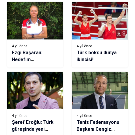
4 yıl önce
4 yıl önce
Ezgi Başaran:
Türk boksu dünya
Hedefim
ikincisi!
olimpiyatlarda altın
madalya kazanmak
4 yıl önce
4 yıl önce
Şeref Eroğlu: Türk
Tenis Federasyonu
güreşinde yeni
Başkanı Cengiz