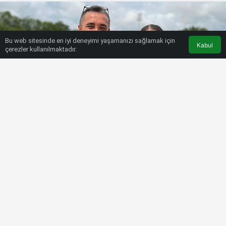
Bu web sitesinde en iyi deneyimi yaşamanızı sağlamak için
Kabul
çerezler kullanılmaktadır.
HABERLER
DIĞER SPORLAR
Ayça Fidanoğlu, Slovakya’da işini
şansa bırakmadı
Bülten SPOR
30 Temmuz 2022, 16:04
tarihinde yayınlandı