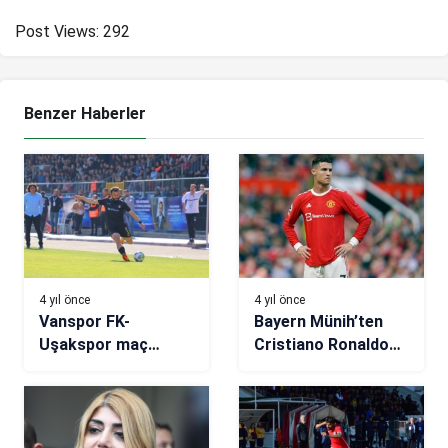
Post Views:
292
Benzer Haberler
4 yıl önce
4 yıl önce
Vanspor FK-
Bayern Münih’ten
Uşakspor maç
Cristiano Ronaldo
sonucu: 3-1
iddialarına yanıt