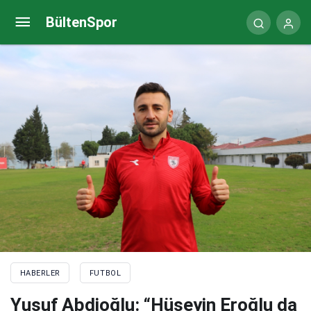
Altay’ın bileği bükülmüyor
BültenSpor
HABERLER
FUTBOL
Yusuf Abdioğlu: “Hüseyin Eroğlu da