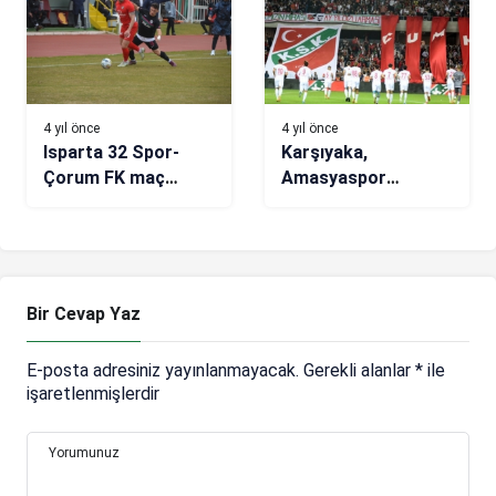
4 yıl önce
4 yıl önce
Isparta 32 Spor-
Karşıyaka,
Çorum FK maç
Amasyaspor
sonucu: 0-0
karşısında
Bir Cevap Yaz
E-posta adresiniz yayınlanmayacak.
Gerekli alanlar
*
ile
işaretlenmişlerdir
Yorumunuz