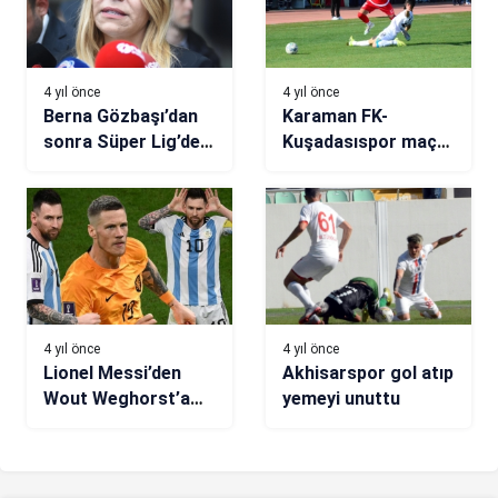
4 yıl önce
4 yıl önce
Berna Gözbaşı’dan
Karaman FK-
sonra Süper Lig’de
Kuşadasıspor maç
bir yaprak dökümü
sonucu: 1-1
daha!
4 yıl önce
4 yıl önce
Lionel Messi’den
Akhisarspor gol atıp
Wout Weghorst’a
yemeyi unuttu
skandal hareket!
Geceye damga
vuran ortaya çıktı…