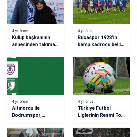
4 yıl önce
4 yıl önce
Kulüp başkanının
Bucaspor 1928’in
annesinden takıma
kamp kadrosu belli
galibiyet primi
oldu
4 yıl önce
4 yıl önce
Altınordu ile
Türkiye Futbol
Bodrumspor,
Liglerinin Resmi Top
İzmir’de rakip
Sponsoru Puma