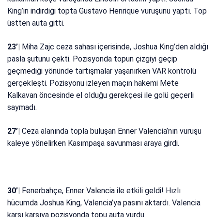
King’in indirdiği topta Gustavo Henrique vuruşunu yaptı. Top
üstten auta gitti.
23’|
Miha Zajc ceza sahası içerisinde, Joshua King’den aldığı
pasla şutunu çekti. Pozisyonda topun çizgiyi geçip
geçmediği yönünde tartışmalar yaşanırken VAR kontrolü
gerçekleşti. Pozisyonu izleyen maçın hakemi Mete
Kalkavan öncesinde el olduğu gerekçesi ile golü geçerli
saymadı.
27’|
Ceza alanında topla buluşan Enner Valencia’nın vuruşu
kaleye yönelirken Kasımpaşa savunması araya girdi.
30’|
Fenerbahçe, Enner Valencia ile etkili geldi! Hızlı
hücumda Joshua King, Valencia’ya pasını aktardı. Valencia
karşı karşıya pozisyonda topu auta vurdu.