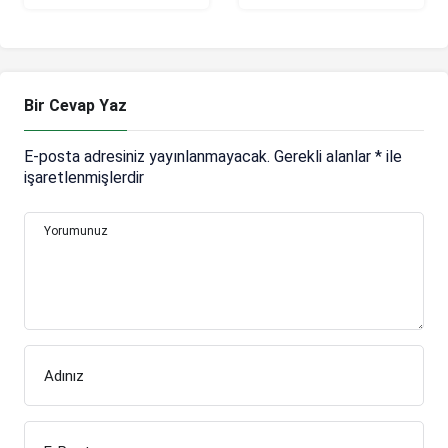
haberi: Hammarby,
Şeref Diploması’
Mohanad Jeahze’yi
Ödülü
kadro dışı bıraktı!
Bir Cevap Yaz
E-posta adresiniz yayınlanmayacak.
Gerekli alanlar
*
ile
işaretlenmişlerdir
Yorumunuz
Adınız