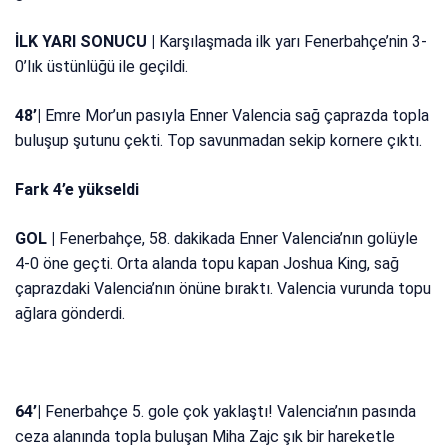
İLK YARI SONUCU |
Karşılaşmada ilk yarı Fenerbahçe’nin 3-
0’lık üstünlüğü ile geçildi.
48’|
Emre Mor’un pasıyla Enner Valencia sağ çaprazda topla
buluşup şutunu çekti. Top savunmadan sekip kornere çıktı.
Fark 4’e yükseldi
GOL |
Fenerbahçe, 58. dakikada Enner Valencia’nın golüyle
4-0 öne geçti. Orta alanda topu kapan Joshua King, sağ
çaprazdaki Valencia’nın önüne bıraktı. Valencia vurunda topu
ağlara gönderdi.
64’|
Fenerbahçe 5. gole çok yaklaştı! Valencia’nın pasında
ceza alanında topla buluşan Miha Zajc şık bir hareketle