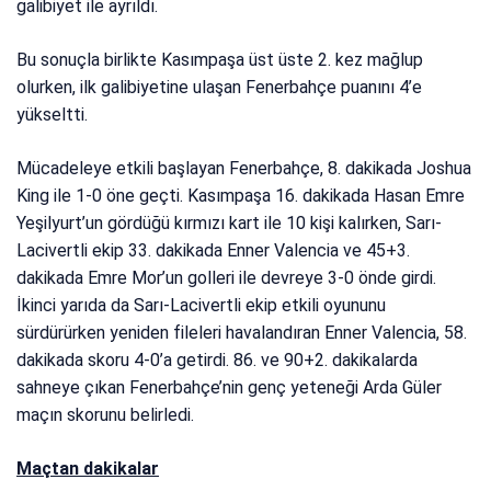
galibiyet ile ayrıldı.
Bu sonuçla birlikte Kasımpaşa üst üste 2. kez mağlup
olurken, ilk galibiyetine ulaşan Fenerbahçe puanını 4’e
yükseltti.
Mücadeleye etkili başlayan Fenerbahçe, 8. dakikada Joshua
King ile 1-0 öne geçti. Kasımpaşa 16. dakikada Hasan Emre
Yeşilyurt’un gördüğü kırmızı kart ile 10 kişi kalırken, Sarı-
Lacivertli ekip 33. dakikada Enner Valencia ve 45+3.
dakikada Emre Mor’un golleri ile devreye 3-0 önde girdi.
İkinci yarıda da Sarı-Lacivertli ekip etkili oyununu
sürdürürken yeniden fileleri havalandıran Enner Valencia, 58.
dakikada skoru 4-0’a getirdi. 86. ve 90+2. dakikalarda
sahneye çıkan Fenerbahçe’nin genç yeteneği Arda Güler
maçın skorunu belirledi.
Maçtan dakikalar