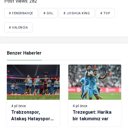
Post Views:
282
# FENERBAHÇE
# GOL
# JOSHUA KING
# TOP
# VALENCIA
Benzer Haberler
4 yıl önce
4 yıl önce
Trabzonspor,
Trezeguet: Harika
Atakaş Hatayspor
bir takımımız var
hazırlıklarını