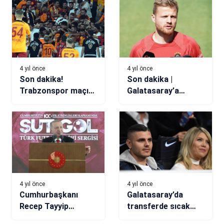
ayrılarak Lizbon’a
taşındı!
4 yıl önce
4 yıl önce
Son dakika!
Son dakika |
Trabzonspor maçı
Galatasaray’a
öncesi Galatasaray
Fredrik Midtsjo’den
taraftarına müjde
kötü haber
4 yıl önce
4 yıl önce
Cumhurbaşkanı
Galatasaray’da
Recep Tayyip
transferde sıcak
Erdoğan: Futbolu
saatler! Icardi ve