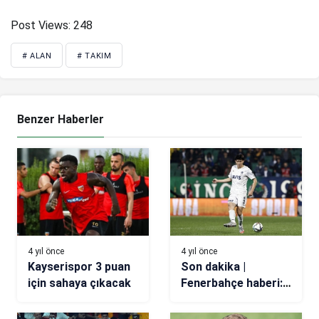
Post Views:
248
# ALAN
# TAKIM
Benzer Haberler
4 yıl önce
4 yıl önce
Kayserispor 3 puan
Son dakika |
için sahaya çıkacak
Fenerbahçe haberi:
Kim Min-jae,
İstanbul’dan