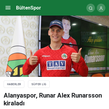
(ÖZET) Kasımpaşa – Fenerbahçe maç sonucu: 0-6
BültenSpor
HABERLER
SÜPER LIG
Alanyaspor, Runar Alex Runarsson
kiraladı