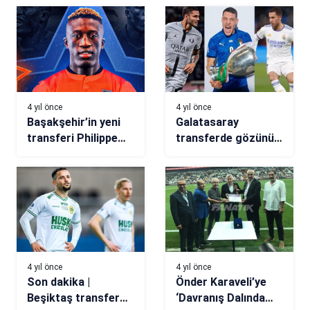
tamamladı
4 yıl önce
4 yıl önce
Başakşehir’in yeni
Galatasaray
transferi Philippe
transferde gözünü
Keny: Beşiktaş
kararttı! Belotti,
hakkında konuşmak
Hazard, Icardi…
istemiyorum
4 yıl önce
4 yıl önce
Son dakika |
Önder Karaveli’ye
Beşiktaş transfer
‘Davranış Dalında