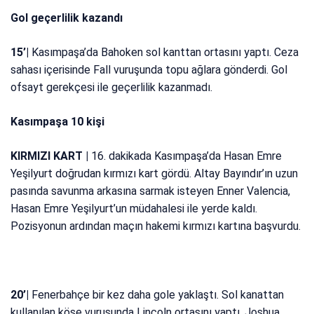
Gol geçerlilik kazandı
15’|
Kasımpaşa’da Bahoken sol kanttan ortasını yaptı. Ceza
sahası içerisinde Fall vuruşunda topu ağlara gönderdi. Gol
ofsayt gerekçesi ile geçerlilik kazanmadı.
Kasımpaşa 10 kişi
KIRMIZI KART |
16. dakikada Kasımpaşa’da Hasan Emre
Yeşilyurt doğrudan kırmızı kart gördü. Altay Bayındır’ın uzun
pasında savunma arkasına sarmak isteyen Enner Valencia,
Hasan Emre Yeşilyurt’un müdahalesi ile yerde kaldı.
Pozisyonun ardından maçın hakemi kırmızı kartına başvurdu.
20’|
Fenerbahçe bir kez daha gole yaklaştı. Sol kanattan
kullanılan köşe vuruşunda Lincoln ortasını yaptı. Joshua