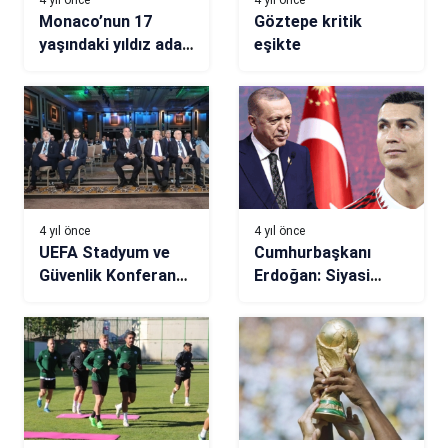
Monaco’nun 17
Göztepe kritik
yaşındaki yıldız adayı
eşikte
taraftarları
büyülerken, bir de
krizin kapısını
açabilir
4 yıl önce
4 yıl önce
UEFA Stadyum ve
Cumhurbaşkanı
Güvenlik Konferansı,
Erdoğan: Siyasi
İstanbul’da yapılıyor
yaptırım uyguladılar,
Ronaldo’nun yeni
adresi…