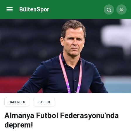
Ivana Knoll yine gündem oldu: Japonya’ya
BültenSpor
gönderme
HABERLER
FUTBOL
Almanya Futbol Federasyonu’nda
deprem!