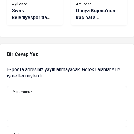
4 yıl önce
4 yıl önce
Sivas
Dünya Kupası’nda
Belediyespor’da
kaç para
Tarsus İdmanyurdu
dağıtılacak?
mesaisi başladı
Bir Cevap Yaz
E-posta adresiniz yayınlanmayacak.
Gerekli alanlar
*
ile
işaretlenmişlerdir
Yorumunuz