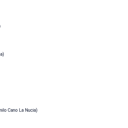
)
na)
ilo Cano La Nucia)