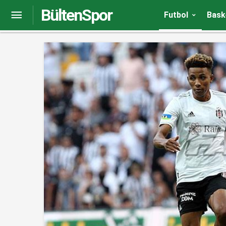
BültenSpor
Joan Laporta: Frenkie De Jong Barcelona’da kal
Futbol
Bask