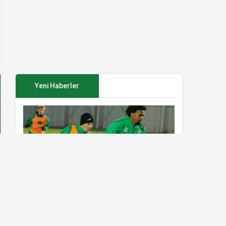
Yeni Haberler
Konyaspor’da Sivasspor maçı
hazırlıkları sürüyor