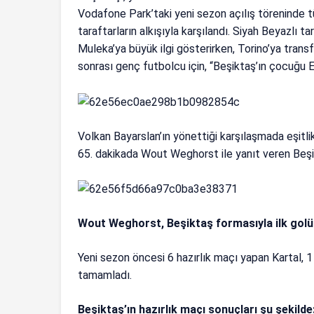
Vodafone Park’taki yeni sezon açılış töreninde tü
taraftarların alkışıyla karşılandı. Siyah Beyazlı
Muleka’ya büyük ilgi gösterirken, Torino’ya tran
sonrası genç futbolcu için, “Beşiktaş’ın çocuğu E
Volkan Bayarslan’ın yönettiği karşılaşmada eşitli
65. dakikada Wout Weghorst ile yanıt veren Beşikt
Wout Weghorst, Beşiktaş formasıyla ilk golü
Yeni sezon öncesi 6 hazırlık maçı yapan Kartal, 1 g
tamamladı.
Beşiktaş’ın hazırlık maçı sonuçları şu şekilde