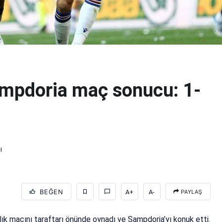
mpdoria maç sonucu: 1-
ı
BEĞEN
A+
A-
PAYLAŞ
rlık maçını taraftarı önünde oynadı ve Sampdoria’yı konuk etti.