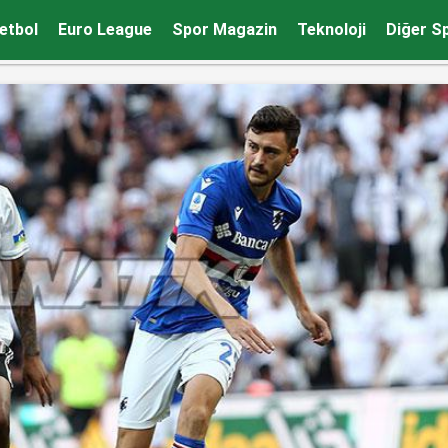
mak istiyorsa maaşında kesintiye gitmeli
etbol
Euro League
Spor Magazin
Teknoloji
Diğer S