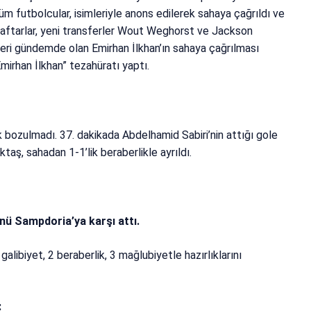
m futbolcular, isimleriyle anons edilerek sahaya çağrıldı ve
 taraftarlar, yeni transferler Wout Weghorst ve Jackson
sferi gündemde olan Emirhan İlkhan’ın sahaya çağrılması
mirhan İlkhan” tezahüratı yaptı.
k bozulmadı. 37. dakikada Abdelhamid Sabiri’nin attığı gole
aş, sahadan 1-1’lik beraberlikle ayrıldı.
nü Sampdoria’ya karşı attı.
alibiyet, 2 beraberlik, 3 mağlubiyetle hazırlıklarını
: