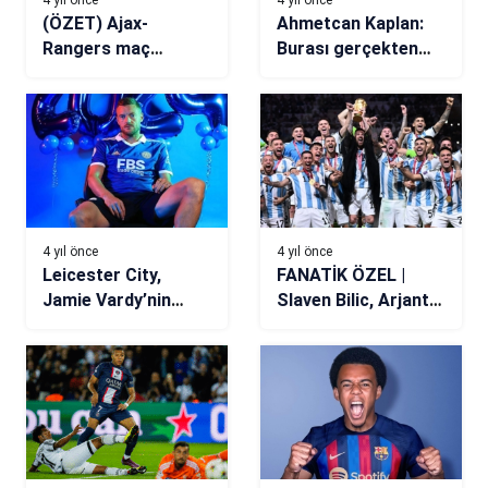
(ÖZET) Ajax-
Ahmetcan Kaplan:
Rangers maç
Burası gerçekten
sonucu: 4-0
hayal gibi,
hayallerimi
yaşıyorum
4 yıl önce
4 yıl önce
Leicester City,
FANATİK ÖZEL |
Jamie Vardy’nin
Slaven Bilic, Arjantin
sözleşmesini uzattı
– Fransa finalini
değerlendirdi: Hayat
bu finalin içindeydi!
(Dünya Kupası)