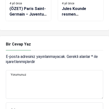
4 yıl önce
4 yıl önce
(ÖZET) Paris Saint-
Jules Kounde
Germain – Juventus
resmen
maç sonucu: 2-1
Barcelona’da!
Serbest kalma
bedeli…
Bir Cevap Yaz
E-posta adresiniz yayınlanmayacak.
Gerekli alanlar
*
ile
işaretlenmişlerdir
Yorumunuz