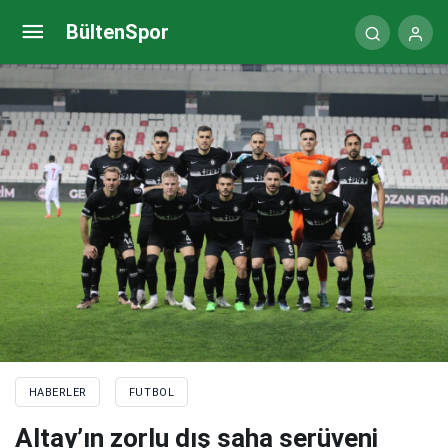
2022 FIFA Dünya Kupası’nda çeyrek final heyecanı
BültenSpor
HABERLER
FUTBOL
Altay’ın zorlu dış saha serüveni