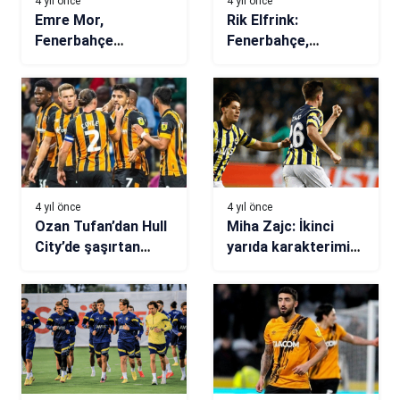
4 yıl önce
4 yıl önce
Emre Mor,
Rik Elfrink:
Fenerbahçe
Fenerbahçe,
formasıyla ilk kez
Bruma’nın
sahada
bonservisini almak
zorunda
4 yıl önce
4 yıl önce
Ozan Tufan’dan Hull
Miha Zajc: İkinci
City’de şaşırtan
yarıda karakterimizi
performans
gösterdik