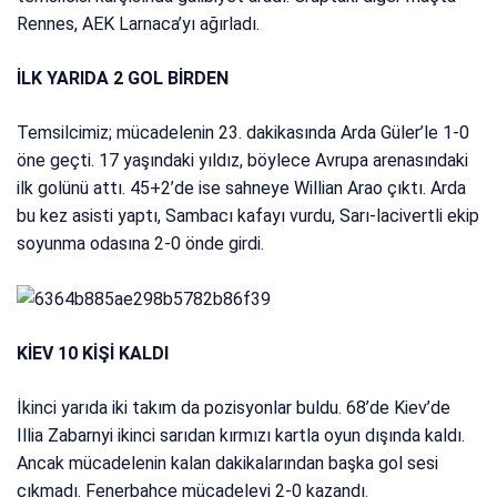
Rennes, AEK Larnaca’yı ağırladı.
İLK YARIDA 2 GOL BİRDEN
Temsilcimiz; mücadelenin 23. dakikasında Arda Güler’le 1-0
öne geçti. 17 yaşındaki yıldız, böylece Avrupa arenasındaki
ilk golünü attı. 45+2’de ise sahneye Willian Arao çıktı. Arda
bu kez asisti yaptı, Sambacı kafayı vurdu, Sarı-lacivertli ekip
soyunma odasına 2-0 önde girdi.
KİEV 10 KİŞİ KALDI
İkinci yarıda iki takım da pozisyonlar buldu. 68’de Kiev’de
Illia Zabarnyi ikinci sarıdan kırmızı kartla oyun dışında kaldı.
Ancak mücadelenin kalan dakikalarından başka gol sesi
çıkmadı. Fenerbahçe mücadeleyi 2-0 kazandı.