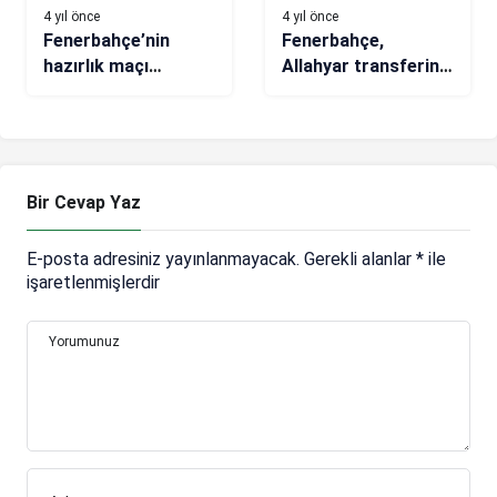
4 yıl önce
4 yıl önce
Fenerbahçe’nin
Fenerbahçe,
hazırlık maçı
Allahyar transferini
saatinde değişiklik
açıkladı!
Bir Cevap Yaz
E-posta adresiniz yayınlanmayacak.
Gerekli alanlar
*
ile
işaretlenmişlerdir
Yorumunuz