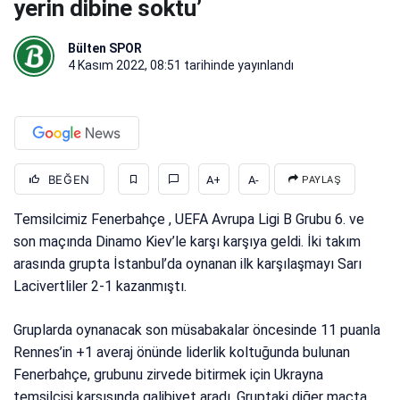
yerin dibine soktu’
Bülten SPOR
4 Kasım 2022, 08:51
tarihinde yayınlandı
BEĞEN
A+
A-
PAYLAŞ
Temsilcimiz Fenerbahçe , UEFA Avrupa Ligi B Grubu 6. ve
son maçında Dinamo Kiev’le karşı karşıya geldi. İki takım
arasında grupta İstanbul’da oynanan ilk karşılaşmayı Sarı
Lacivertliler 2-1 kazanmıştı.
Gruplarda oynanacak son müsabakalar öncesinde 11 puanla
Rennes’in +1 averaj önünde liderlik koltuğunda bulunan
Fenerbahçe, grubunu zirvede bitirmek için Ukrayna
temsilcisi karşısında galibiyet aradı. Gruptaki diğer maçta