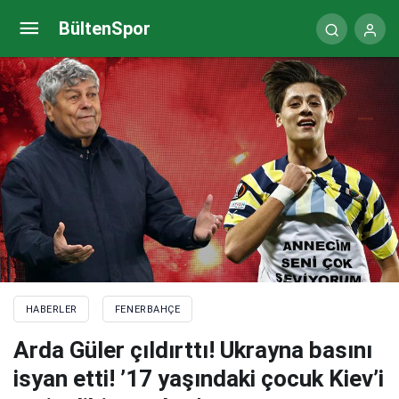
Batshuayi’den maçtan sonra çok konuşulacak
BültenSpor
paylaşım: Gol atamamamın nedeni
HABERLER
FENERBAHÇE
Arda Güler çıldırttı! Ukrayna basını
isyan etti! ’17 yaşındaki çocuk Kiev’i