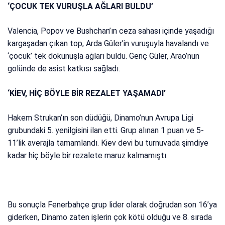
‘ÇOCUK TEK VURUŞLA AĞLARI BULDU’
Valencia, Popov ve Bushchan’ın ceza sahası içinde yaşadığı
kargaşadan çıkan top, Arda Güler’in vuruşuyla havalandı ve
‘çocuk’ tek dokunuşla ağları buldu. Genç Güler, Arao’nun
golünde de asist katkısı sağladı.
‘KİEV, HİÇ BÖYLE BİR REZALET YAŞAMADI’
Hakem Strukan’ın son düdüğü, Dinamo’nun Avrupa Ligi
grubundaki 5. yenilgisini ilan etti. Grup alınan 1 puan ve 5-
11’lik averajla tamamlandı. Kiev devi bu turnuvada şimdiye
kadar hiç böyle bir rezalete maruz kalmamıştı.
Bu sonuçla Fenerbahçe grup lider olarak doğrudan son 16’ya
giderken, Dinamo zaten işlerin çok kötü olduğu ve 8. sırada