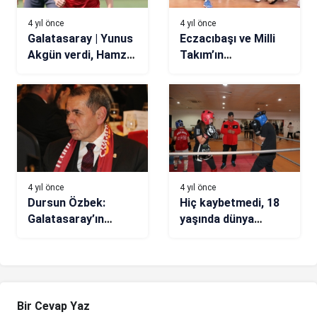
4 yıl önce
4 yıl önce
Galatasaray | Yunus
Eczacıbaşı ve Milli
Akgün verdi, Hamza
Takım’ın
Akman golü attı
yıldızlarından
FANATİK’e çok özel
açıklamalar!
4 yıl önce
4 yıl önce
Dursun Özbek:
Hiç kaybetmedi, 18
Galatasaray’ın
yaşında dünya
büyüklüğü,
şampiyonu oldu
Galatasaray’a emek
verenlerin sayesinde
Bir Cevap Yaz