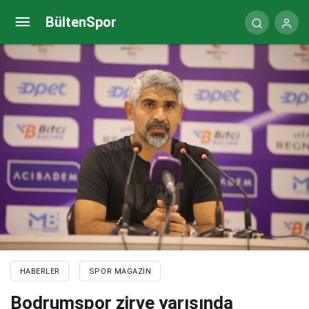
Dünyanın en güçlü adamlarının 130 kiloluk mermer
BültenSpor
blok kaldırma yarışı nefes kesti
HABERLER
SPOR MAGAZIN
Bodrumspor zirve yarışında