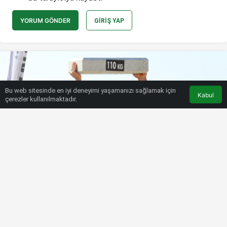
YORUM GÖNDER
GIRIŞ YAP
Bu web sitesinde en iyi deneyimi yaşamanızı sağlamak için
Kabul
çerezler kullanılmaktadır.
HABERLER
SPOR MAGAZIN