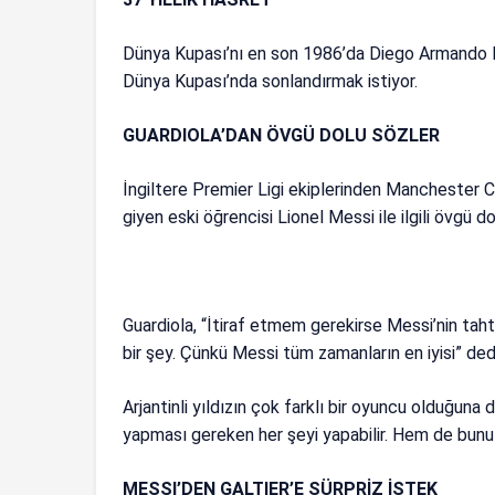
Dünya Kupası’nı en son 1986’da Diego Armando Ma
Dünya Kupası’nda sonlandırmak istiyor.
GUARDIOLA’DAN ÖVGÜ DOLU SÖZLER
İngiltere Premier Ligi ekiplerinden Manchester C
giyen eski öğrencisi Lionel Messi ile ilgili övgü d
Guardiola, “İtiraf etmem gerekirse Messi’nin taht
bir şey. Çünkü Messi tüm zamanların en iyisi” ded
Arjantinli yıldızın çok farklı bir oyuncu olduğun
yapması gereken her şeyi yapabilir. Hem de bunu 
MESSI’DEN GALTIER’E SÜRPRİZ İSTEK