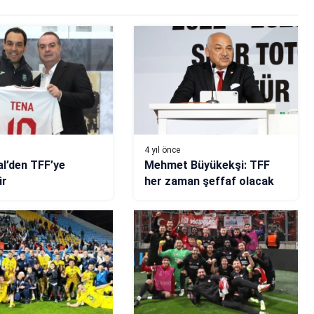
4 yıl önce
al’den TFF’ye
Mehmet Büyükekşi: TFF
ür
her zaman şeffaf olacak