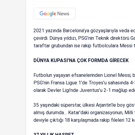
2021 yazında Barcelona’ya gözyaşlarıyla veda e
çevirdi. Dünya yıldızı, PSG’nin Teknik direktörü G
taraftar grubundan ise rakip futbolculara Messi t
DÜNYA KUPASI’NA ÇOK FORMDA GİRECEK
Futbolun yaşayan efsanelerinden Lionel Messi, b
PSG’nin Fransa Ligue 1’de Troyes’u sahasında 4-3
olarak Devler Ligi’nde Juventus’u 2-1 mağlup ede
35 yaşındaki süperstar, ülkesi Arjantin’le boy gö
almış durumda… Katar’daki organizasyonun, Milli 
deviyle çıktığı 18 karşılaşmada rakip fileleri 12 k
37 YILLIK HASRET