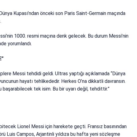
, Dünya Kupası’ndan önceki son Paris Saint-Germain maçında
.
essi’nin 1000. resmi maçına denk gelecek. Bu durum Messi’nin
nde yorumlandı.
E”
iplere Messi tehdidi geldi. Ultras yaptığı açıklamada “Dünya
uncunun hayatı tehlikededir. Herkes O’na dikkatli davransın.
aşarabilecek tek isim. Bu bir uyarı değil, tehdittir.”
itecek Lionel Messi için harekete geçti. Fransız basınından
törü Luis Campos, Arjantinli yıldıza bu hafta yeni sözleşme