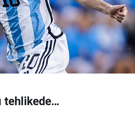
ı tehlikede…