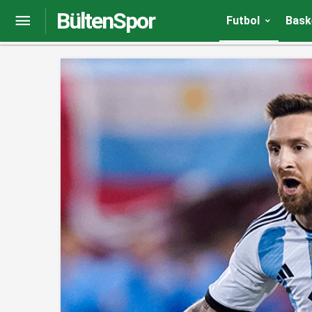
BültenSpor
İngiltere’de gündem Halil Dervişoğlu: 90+10’da ip
Futbol
Bask