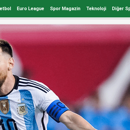
ten aldı
etbol
Euro League
Spor Magazin
Teknoloji
Diğer S