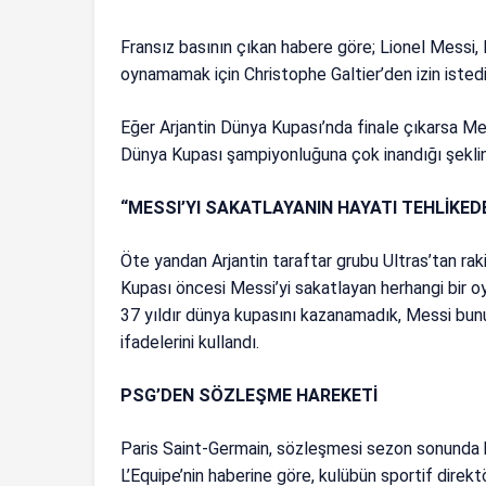
Fransız basının çıkan habere göre; Lionel Messi
oynamamak için Christophe Galtier’den izin istedi
Eğer Arjantin Dünya Kupası’nda finale çıkarsa M
Dünya Kupası şampiyonluğuna çok inandığı şekli
“MESSI’YI SAKATLAYANIN HAYATI TEHLİKED
Öte yandan Arjantin taraftar grubu Ultras’tan rak
Kupası öncesi Messi’yi sakatlayan herhangi bir oy
37 yıldır dünya kupasını kazanamadık, Messi bunu b
ifadelerini kullandı.
PSG’DEN SÖZLEŞME HAREKETİ
Paris Saint-Germain, sözleşmesi sezon sonunda b
L’Equipe’nin haberine göre, kulübün sportif direk