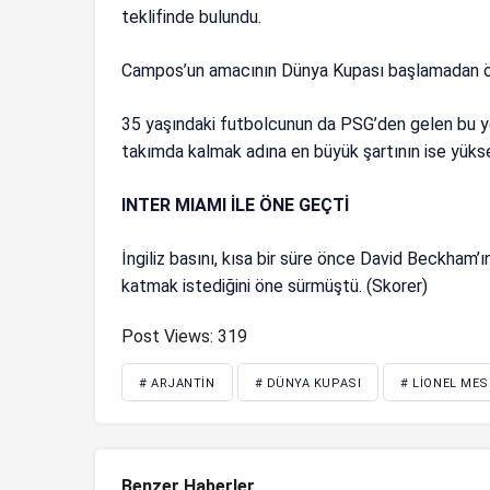
teklifinde bulundu.
Campos’un amacının Dünya Kupası başlamadan ön
35 yaşındaki futbolcunun da PSG’den gelen bu yen
takımda kalmak adına en büyük şartının ise yükse
INTER MIAMI İLE ÖNE GEÇTİ
İngiliz basını, kısa bir süre önce David Beckham’ı
katmak istediğini öne sürmüştü. (Skorer)
Post Views:
319
# ARJANTIN
# DÜNYA KUPASI
# LIONEL MES
Benzer Haberler