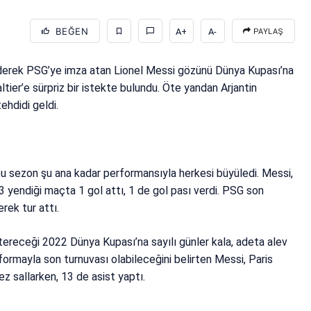
BEĞEN
A+
A-
PAYLAŞ
derek PSG’ye imza atan Lionel Messi gözünü Dünya Kupası’na
altier’e sürpriz bir istekte bulundu. Öte yandan Arjantin
ehdidi geldi.
u sezon şu ana kadar performansıyla herkesi büyüledi. Messi,
 yendiği maçta 1 gol attı, 1 de gol pası verdi. PSG son
rek tur attı.
stereceği 2022 Dünya Kupası’na sayılı günler kala, adeta alev
formayla son turnuvası olabileceğini belirten Messi, Paris
ez sallarken, 13 de asist yaptı.