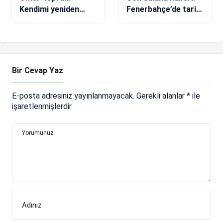
Kendimi yeniden
Fenerbahçe’de tarihi
ispatlamak
miras yeniden
istiyorum
canlandı!
Bir Cevap Yaz
E-posta adresiniz yayınlanmayacak.
Gerekli alanlar
*
ile
işaretlenmişlerdir
Yorumunuz
Adınız