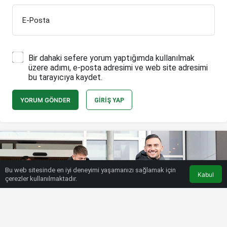
E-Posta
Bir dahaki sefere yorum yaptığımda kullanılmak
üzere adımı, e-posta adresimi ve web site adresimi
bu tarayıcıya kaydet.
YORUM GÖNDER
GIRIŞ YAP
Bu web sitesinde en iyi deneyimi yaşamanızı sağlamak için
Kabul
çerezler kullanılmaktadır.