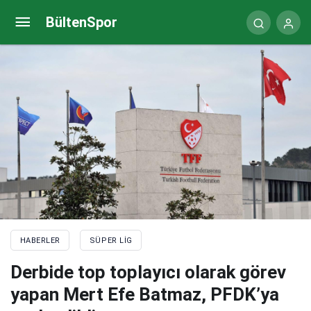
Kayserispor’lu Onur Bulut için transfer açıklaması!
BültenSpor
Trabzonspor ve Galatasaray…
HABERLER
SÜPER LIG
Derbide top toplayıcı olarak görev
yapan Mert Efe Batmaz, PFDK’ya