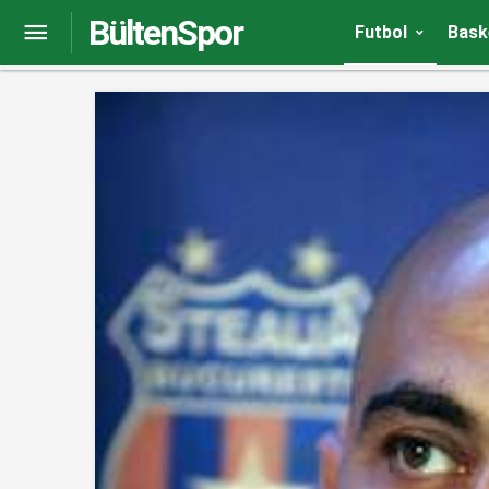
BültenSpor
Futbol adamlarının bilinmeyen isimleri
Futbol
Bask