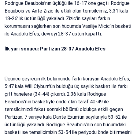
Rodrigue Beaubois’nın üçlüğü ile 16-17 öne geçti. Rodrigue
Beaubois ve Ante Zizic ile etkili olan temsilcimiz, 3:31 kala
18-26’lık üstünlüğü yakaladı. Zizic’in sayıları farkın
korunmasını sağlarken son hücumda Vasilije Micic’in basketi
ile Anadolu Efes, devreyi 28-37 üstün kapattı.
İlk yarı sonucu: Partizan 28-37 Anadolu Efes
Üçüncü çeyreğin ilk bölümünde farkı koruyan Anadolu Efes,
5:47 kala Will Clyburn’ün bulduğu üç sayılık basket ile farkı
çift hanelere (34-44) çıkardı. 2:36 kala Rodrigue
Beaubois’nın basketiyle önde olan taraf 40-49 ile
temsilcimizdi fakat sonraki bölümü oldukça etkili geçen
Partizan, 7 saniye kala Dante Exum’un sayılarıyla 53-52 ile
üstünlüğü yakaladı. Rodrigue Beaubois’nın son hücumdaki
basketi ise temsilcimizin 53-54 ile periyodu önde bitirmesini