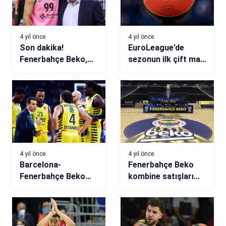
4 yıl önce
4 yıl önce
Son dakika!
EuroLeague’de
Fenerbahçe Beko,
sezonun ilk çift maç
Nick Calathes
haftası!
transferini resmen
açıkladı
4 yıl önce
4 yıl önce
Barcelona-
Fenerbahçe Beko
Fenerbahçe Beko
kombine satışları
maçı (CANLI)
başlıyor