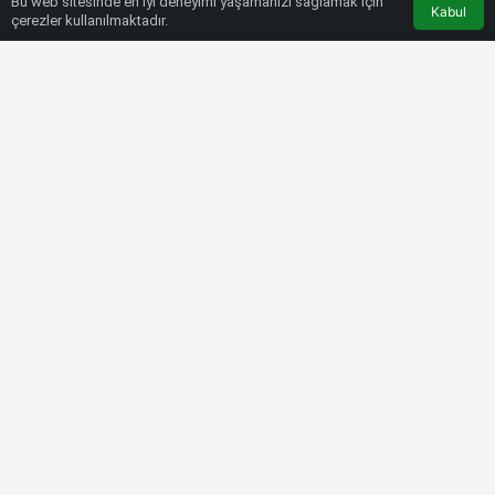
Bu web sitesinde en iyi deneyimi yaşamanızı sağlamak için
Kabul
çerezler kullanılmaktadır.
HABERLER
EURO LEAGUE
Kostas Antetokounmpo,
Fenerbahçe Beko’nun radarında
Bülten SPOR
16 Aralık 2022, 04:05
tarihinde yayınlandı