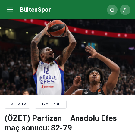
Kostas Antetokounmpo, Fenerbahçe Beko’nun
BültenSpor
radarında
HABERLER
EURO LEAGUE
(ÖZET) Partizan – Anadolu Efes
maç sonucu: 82-79