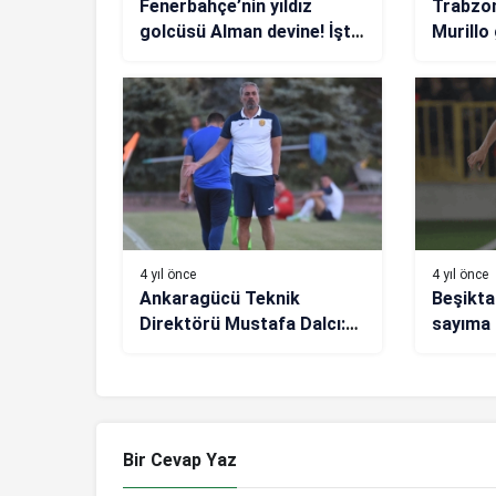
Fenerbahçe’nin yıldız
Trabzon
golcüsü Alman devine! İşte
Murillo
bonservis bedeli
4 yıl önce
4 yıl önce
Ankaragücü Teknik
Beşikta
Direktörü Mustafa Dalcı:
sayıma 
Önemli bir provaydı
katedild
Bir Cevap Yaz