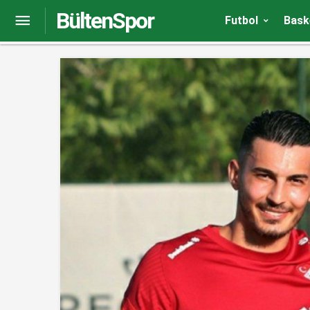
BültenSpor
Eski golcülerden Trabzonspor’u kıskandıran pe
Futbol
Bask