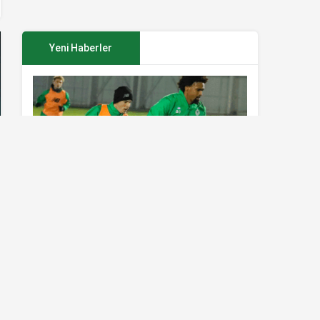
Yeni Haberler
Konyaspor’da Sivasspor maçı
hazırlıkları sürüyor