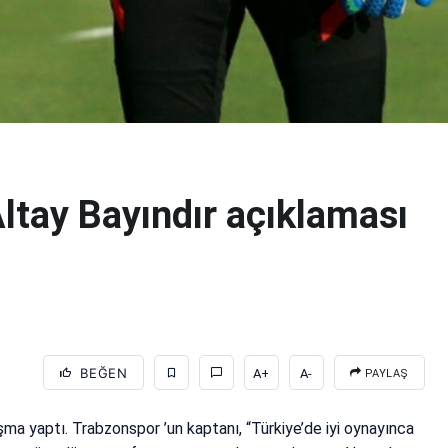
ltay Bayındır açıklaması
BEĞEN
A+
A-
PAYLAŞ
şma yaptı. Trabzonspor ’un kaptanı, “Türkiye’de iyi oynayınca