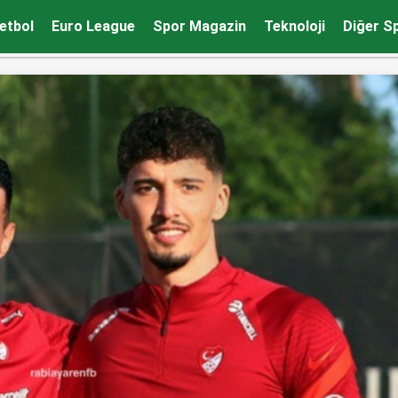
rformans!
etbol
Euro League
Spor Magazin
Teknoloji
Diğer S