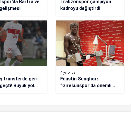
spor’da Bartra ve
Trabzonspor şampiyon
 gelişmesi
kadroyu değiştirdi
4 yıl önce
ş transferde geri
Faustin Senghor:
geçti! Büyük yol
“Giresunspor’da önemli
i
izler bırakmak istiyorum”